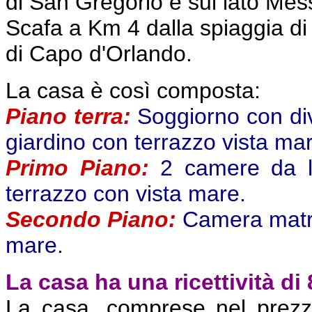
di San Gregorio e sul lato Messi
Scafa a Km 4 dalla spiaggia di
di Capo d'Orlando.
La casa è così composta:
Piano terra:
Soggiorno con diva
giardino con terrazzo vista ma
Primo Piano:
2 camere da l
terrazzo con vista mare
.
Secondo Piano:
C
amera matr
mare
.
La casa ha una ricettività di 
La casa, comprese nel prezzo